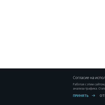
Согласие на испо
Работая с этим сайтом
анализа трафика. Стат
ПРИНЯТЬ
ОТ