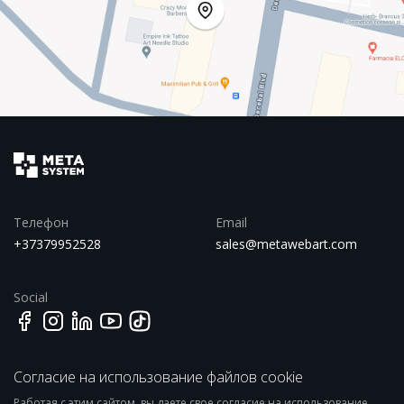
Телефон
Email
+37379952528
sales@metawebart.com
Social
Согласие на использование файлов cookie
Адрес
358 Kosciuszko st., Brooklyn,
Работая с этим сайтом, вы даете свое согласие на использование