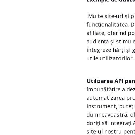
Multe site-uri și 
funcționalitatea. 
afiliate, oferind p
audiența și stimul
integreze hărți și 
utile utilizatorilor.
Utilizarea API pe
îmbunătățire a dezv
automatizarea proce
instrument, puteți
dumneavoastră, ofe
doriți să integrați 
site-ul nostru pen