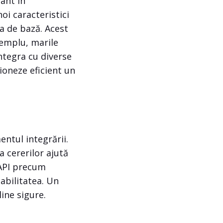
ant în
oi caracteristici
ra de bază. Acest
exemplu, marile
ntegra cu diverse
ioneze eficient un
ntul integrării.
a cererilor ajută
 API precum
abilitatea. Un
line sigure.