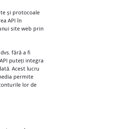
te și protocoale
rea API în
unui site web prin
dvs. fără a fi
 API puteți integra
ată. Acest lucru
 media permite
conturile lor de