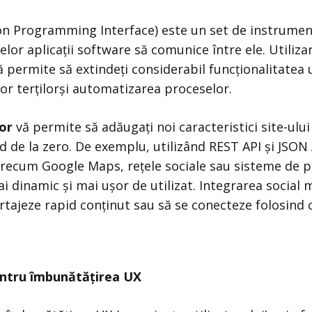
on Programming Interface) este un set de instrumen
elor aplicații software să comunice între ele. Utiliza
 permite să extindeți considerabil funcționalitatea 
lor terțilorși automatizarea proceselor.
lor
vă permite să adăugați noi caracteristici site-ului 
od de la zero. De exemplu, utilizând REST API și JSON
precum Google Maps, rețele sociale sau sisteme de pl
ai dinamic și mai ușor de utilizat. Integrarea social
artajeze rapid conținut sau să se conecteze folosind 
entru îmbunătățirea UX