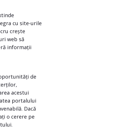
xtinde
egra cu site-urile
ucru crește
uri web să
eră informații
oportunități de
erților,
area acestui
atea portalului
nvenabilă. Dacă
sați o cerere pe
tului.