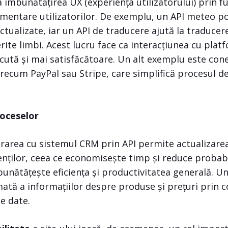
a îmbunătățirea UX (experiența utilizatorului) prin f
limentare utilizatorilor. De exemplu, un API meteo po
ctualizate, iar un API de traducere ajută la traduce
erite limbi. Acest lucru face ca interacțiunea cu plat
cută și mai satisfăcătoare. Un alt exemplu este con
recum PayPal sau Stripe, care simplifică procesul d
oceselor
rarea cu sistemul CRM prin API permite actualizare
ienților, ceea ce economisește timp și reduce probabi
nătățește eficiența și productivitatea generală. Un
ată a informațiilor despre produse și prețuri prin c
de date.