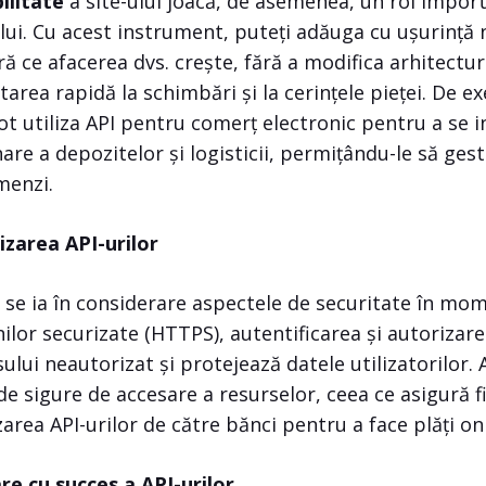
ilitate
a site-ului joacă, de asemenea, un rol import
ului. Cu acest instrument, puteți adăuga cu ușurință n
ră ce afacerea dvs. crește, fără a modifica arhitectu
tarea rapidă la schimbări și la cerințele pieței. De 
t utiliza API pentru comerț electronic pentru a se i
re a depozitelor și logisticii, permițându-le să gest
menzi.
lizarea API-urilor
se ia în considerare aspectele de securitate în mome
ilor securizate (HTTPS), autentificarea și autorizare
ului neautorizat și protejează datele utilizatorilor.
 sigure de accesare a resurselor, ceea ce asigură fi
area API-urilor de către bănci pentru a face plăți on
re cu succes a API-urilor