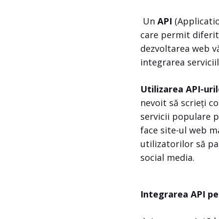
Un
API
(Applicati
care permit diferit
dezvoltarea web vă
integrarea servicii
Utilizarea API-uri
nevoit să scrieți c
servicii populare 
face site-ul web m
utilizatorilor să p
social media.
Integrarea API p