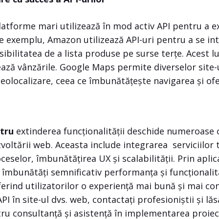
platforme mari utilizează în mod activ API pentru a e
De exemplu, Amazon utilizează API-uri pentru a se int
osibilitatea de a lista produse pe surse terțe. Acest l
ează vânzările. Google Maps permite diverselor site-
geolocalizare, ceea ce îmbunătățește navigarea și of
ntru
extinderea funcționalității deschide numeroase 
oltării web. Aceasta include integrarea serviciilor t
selor, îmbunătățirea UX și scalabilității. Prin aplic
 îmbunătăți semnificativ performanța și funcționalit
rind utilizatorilor o experiență mai bună și mai co
API în site-ul dvs. web, contactați profesioniștii și lă
tru consultanță și asistență în implementarea proiec