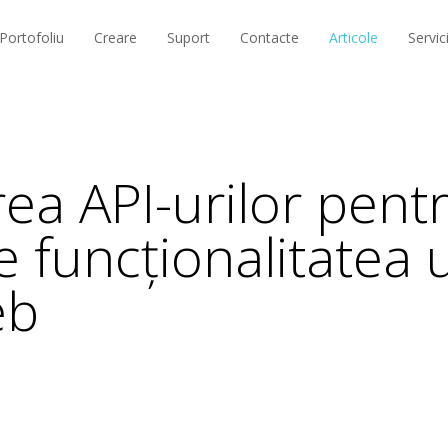
Portofoliu
Creare
Suport
Contacte
Articole
Servici
rea API-urilor pent
e funcționalitatea 
eb