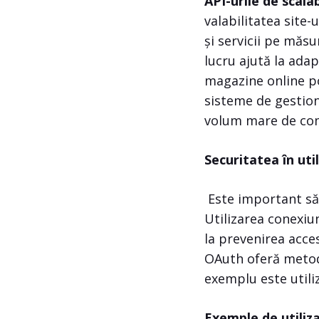
API-urile de scalab
valabilitatea site-
și servicii pe măsu
lucru ajută la adap
magazine online po
sisteme de gestiona
volum mare de co
Securitatea în uti
Este important să 
Utilizarea conexiun
la prevenirea acces
OAuth oferă metode
exemplu este utiliz
Exemple de utiliza