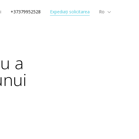
i
+37379952528
Expediați solicitarea
Ro
ru a
unui