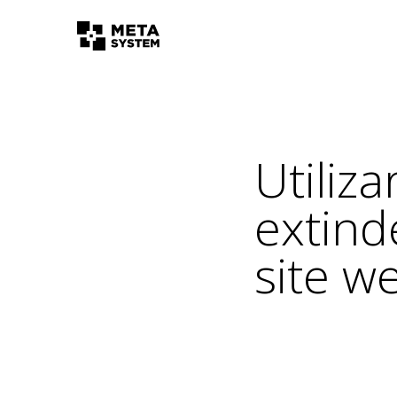
Utiliza
extind
site w