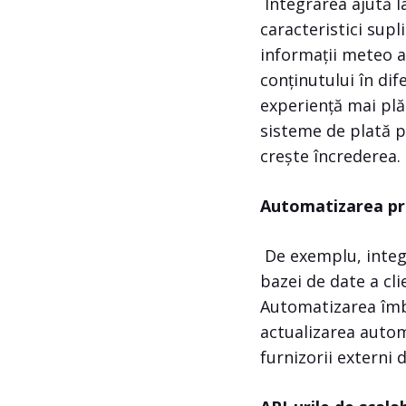
Integrarea ajută l
caracteristici sup
informații meteo a
conținutului în dif
experiență mai plă
sisteme de plată p
crește încrederea.
Automatizarea pr
De exemplu, integ
bazei de date a cl
Automatizarea îmbu
actualizarea autom
furnizorii externi 