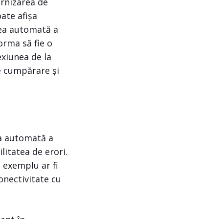
urnizarea de
ate afișa
rea automată a
forma să fie o
exiunea de la
e cumpărare și
a automată a
litatea de erori.
 exemplu ar fi
onectivitate cu