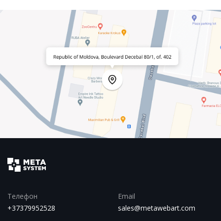
Телефон
Email
+37379952528
sales@metawebart.com