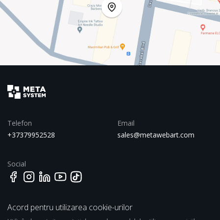
Telefon
Email
+37379952528
sales@metawebart.com
Social
Acord pentru utilizarea cookie-urilor
Adresa
358 Kosciuszko st., Brooklyn,