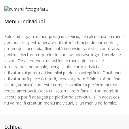
Meniu individual
Folosind algoritmii încorporați în serviciu, se calculează un meniu
personalizat pentru fiecare utilizator în funcție de parametrii și
preferințele acestuia, fiind luată în considerare și sezonalitatea
pentru selectarea rețetelor în care se folosesc ingredientele de
sezon. De asemenea, un astfel de meniu ține cont de
intoleranțele personale, alergii și alte caracteristici ale
utilizatorului pentru a-i îndeplini pe deplin așteptările. Dacă unui
utilizator nu îi place o rețetă, aceasta poate fi înlocuită oricând
cu un „sinonim” care este complet similar ca performanță cu
rețeta anterioară. Dacă utilizatorul are o familie, toți membrii
acesteia pot fi adăugați pe platforma serviciului și în acest caz
nu va mai fi creat un meniu individual, ci un meniu de familie.
Echipa: