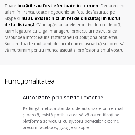
Toate
lucrările au fost efectuate în termen
. Deoarece ne
aflăm în Franţa, toate negocierile au fost desfăşurate pe
Skype şi
nu au existat nici un fel de dificultăţi în lucrul
de la distanţă
. Când apăreau unele erori, indiferent de oră,
luam legătura cu Olga, managerul proiectului nostru, şi ea
răspundea întotdeauna instantaneu şi soluționa problema.
Suntem foarte mulţumiţi de lucrul dumneavoastră şi dorim să
vă mulţumim pentru munca asiduă şi profesionalismul vostru.
Funcționalitatea
Autorizare prin servicii externe
Pe lângă metoda standard de autorizare prin e-mail
și parolă, există posibilitatea să vă autentificați pe
platforma serviciului cu ajutorul serviciilor externe
precum facebook, google și apple.