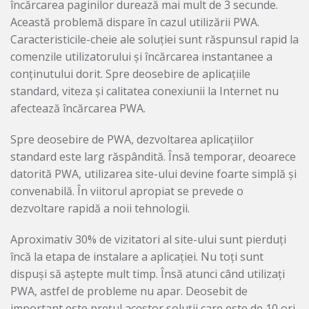
încărcarea paginilor durează mai mult de 3 secunde.
Această problemă dispare în cazul utilizării PWA.
Caracteristicile-cheie ale soluției sunt răspunsul rapid la
comenzile utilizatorului și încărcarea instantanee a
conținutului dorit. Spre deosebire de aplicațiile
standard, viteza și calitatea conexiunii la Internet nu
afectează încărcarea PWA.
Spre deosebire de PWA, dezvoltarea aplicațiilor
standard este larg răspândită. Însă temporar, deoarece
datorită PWA, utilizarea site-ului devine foarte simplă și
convenabilă. În viitorul apropiat se prevede o
dezvoltare rapidă a noii tehnologii.
Aproximativ 30% de vizitatori al site-ului sunt pierduți
încă la etapa de instalare a aplicației. Nu toți sunt
dispuși să aștepte mult timp. Însă atunci când utilizați
PWA, astfel de probleme nu apar. Deosebit de
important este prețul acestor soluții care este de 10 ori