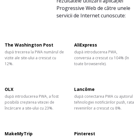
rezultatele utilizării aplicației
Progressive Web de către unele
servicii de Internet cunoscute:
The Washington Post
AliExpress
după trecerea la PWA numărul de
după introducerea PWA,
vizite ale site-ului a crescut cu
conversia a crescut cu 104% (în
12%.
toate browserele).
OLX
Lancôme
după introducerea PWA, a fost
după conectarea PWA cu ajutorul
posibilă creșterea vitezei de
tehnologiei notificărilor push, rata
încărcare a site-ului cu 23%.
revenirilor a crescut cu 8%.
MakeMyTrip
Pinterest