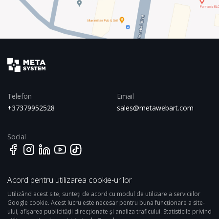
Telefon
Email
+37379952528
sales@metawebart.com
Social
Acord pentru utilizarea cookie-urilor
Adresa
358 Kosciuszko st., Brooklyn,
Utilizând acest site, sunteți de acord cu modul de utilizare a serviciilor
NY, USA 11221
Google cookie. Acest lucru este necesar pentru buna funcționare a site-
ului, afișarea publicității direcționate și analiza traficului. Statisticile privind