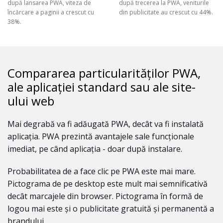
după lansarea PWA, viteza de
după trecerea la PWA, veniturile
încărcare a paginii a crescut cu
din publicitate au crescut cu 44%.
38%.
Compararea particularităților PWA,
ale aplicației standard sau ale site-
ului web
Mai degrabă va fi adăugată PWA, decât va fi instalată
aplicația. PWA prezintă avantajele sale funcționale
imediat, pe când aplicația - doar după instalare.
Probabilitatea de a face clic pe PWA este mai mare.
Pictograma de pe desktop este mult mai semnificativă
decât marcajele din browser. Pictograma în formă de
logou mai este și o publicitate gratuită și permanentă a
brandului.