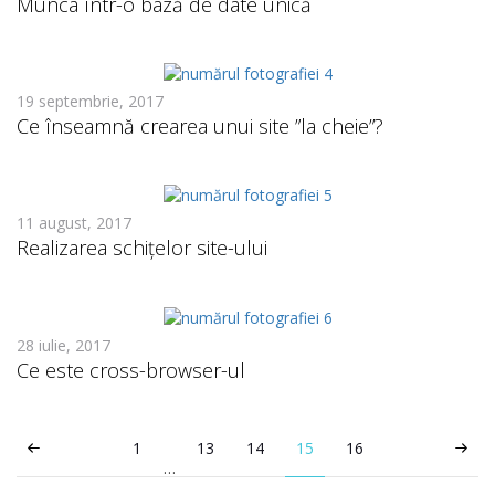
Munca într-o bază de date unică
19 septembrie, 2017
Ce înseamnă crearea unui site ”la cheie”?
11 august, 2017
Realizarea schițelor site-ului
28 iulie, 2017
Ce este cross-browser-ul
1
13
14
15
16
…