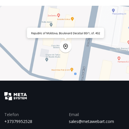
Telefon
Email
+37379952528
sales@metawebart.com