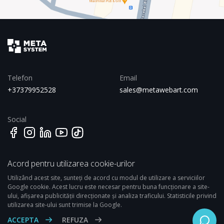
Telefon
Email
+37379952528
sales@metawebart.com
Social
Acord pentru utilizarea cookie-urilor
Adresa
358 Kosciuszko st., Brooklyn,
Utilizând acest site, sunteți de acord cu modul de utilizare a serviciilor
NY, USA 11221
Google cookie. Acest lucru este necesar pentru buna funcționare a site-
ului, afișarea publicității direcționate și analiza traficului. Statisticile privind
utilizarea site-ului sunt trimise la Google.
© 2008 — 2026 «Meta-Sistem» SRL
ACCEPTA
REFUZA