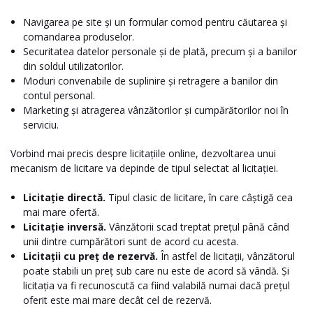
Navigarea pe site și un formular comod pentru căutarea și
comandarea produselor.
Securitatea datelor personale și de plată, precum și a banilor
din soldul utilizatorilor.
Moduri convenabile de suplinire și retragere a banilor din
contul personal.
Marketing și atragerea vânzătorilor și cumpărătorilor noi în
serviciu.
Vorbind mai precis despre licitațiile online, dezvoltarea unui
mecanism de licitare va depinde de tipul selectat al licitației.
Licitație directă.
Tipul clasic de licitare, în care câștigă cea
mai mare ofertă.
Licitație inversă.
Vânzătorii scad treptat prețul până când
unii dintre cumpărători sunt de acord cu acesta.
Licitații cu preț de rezervă.
În astfel de licitații, vânzătorul
poate stabili un preț sub care nu este de acord să vândă. Și
licitația va fi recunoscută ca fiind valabilă numai dacă prețul
oferit este mai mare decât cel de rezervă.