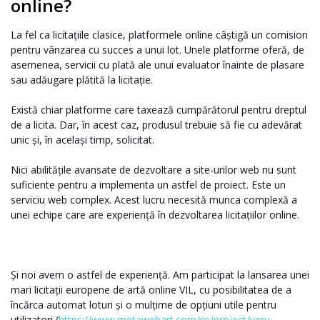
online?
La fel ca licitațiile clasice, platformele online câștigă un comision
pentru vânzarea cu succes a unui lot. Unele platforme oferă, de
asemenea, servicii cu plată ale unui evaluator înainte de plasare
sau adăugare plătită la licitație.
Există chiar platforme care taxează cumpărătorul pentru dreptul
de a licita. Dar, în acest caz, produsul trebuie să fie cu adevărat
unic și, în același timp, solicitat.
Nici abilitățile avansate de dezvoltare a site-urilor web nu sunt
suficiente pentru a implementa un astfel de proiect. Este un
serviciu web complex. Acest lucru necesită munca complexă a
unei echipe care are experiență în dezvoltarea licitațiilor online.
Și noi avem o astfel de experiență. Am participat la lansarea unei
mari licitații europene de artă online VIL, cu posibilitatea de a
încărca automat loturi și o mulțime de opțiuni utile pentru
utilizatori (
https://www.metawebart.com/ro/project/very-