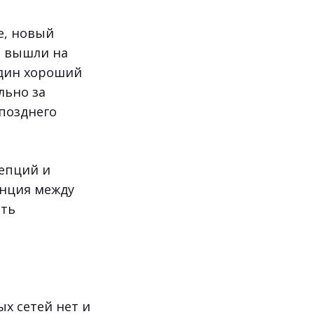
e, новый
и вышли на
один хороший
льно за
 позднего
епций и
енция между
ыть
х сетей нет и