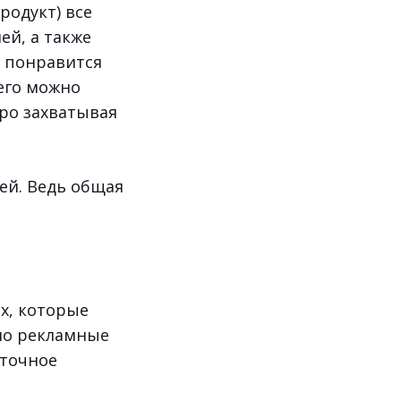
одукт) все
ей, а также
с понравится
его можно
ро захватывая
ей. Ведь общая
х, которые
но рекламные
 точное