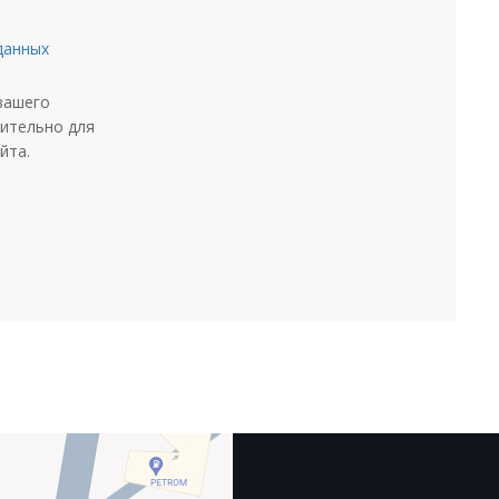
данных
вашего
чительно для
йта.