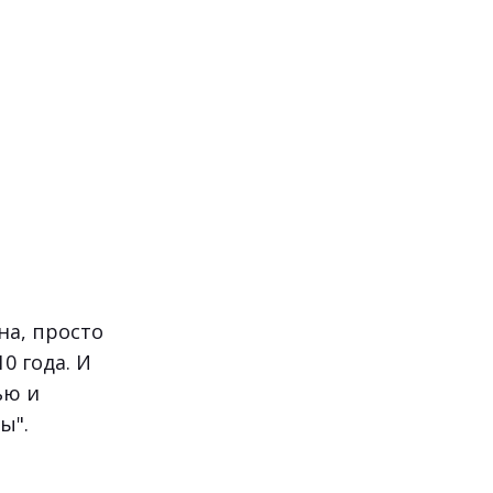
на, просто
0 года. И
ью и
ы".